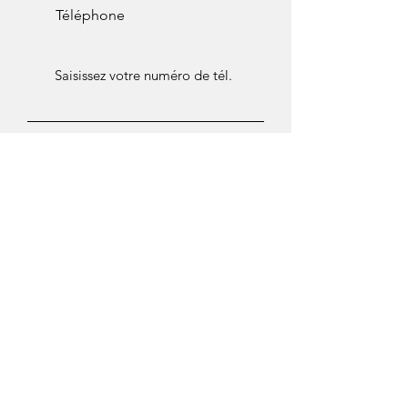
Téléphone
Message
Importer fichier
Importez un fichier pris en charge (max. 15 Mo)
Envoyer