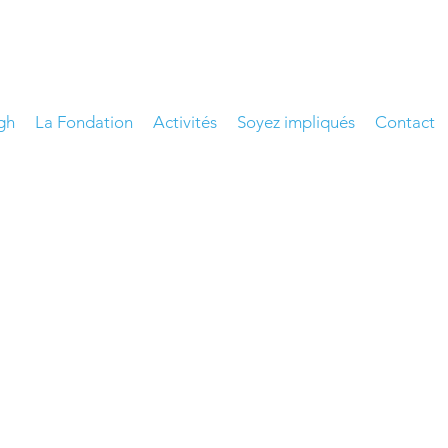
gh
La Fondation
Activités
Soyez impliqués
Contact